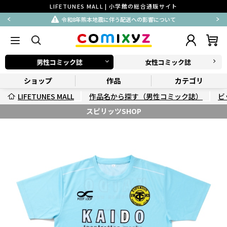
LIFETUNES MALL | 小学館の総合通販サイト
令和8年熊本地震に伴う配送への影響について
男性コミック誌
女性コミック誌
ショップ
作品
カテゴリ
LIFETUNES MALL
作品名から探す（男性コミック誌）
ビ
スピリッツSHOP