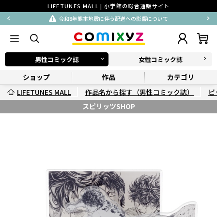
LIFETUNES MALL | 小学館の総合通販サイト
令和8年熊本地震に伴う配送への影響について
男性コミック誌
女性コミック誌
ショップ
作品
カテゴリ
LIFETUNES MALL
作品名から探す（男性コミック誌）
ビ
スピリッツSHOP