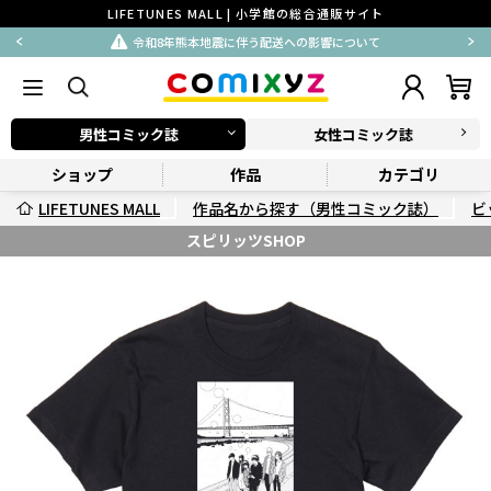
LIFETUNES MALL | 小学館の総合通販サイト
令和8年熊本地震に伴う配送への影響について
男性コミック誌
女性コミック誌
ショップ
作品
カテゴリ
LIFETUNES MALL
作品名から探す（男性コミック誌）
ビ
スピリッツSHOP