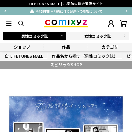
LIFETUNES MALL | 小学館の総合通販サイト
令和8年熊本地震に伴う配送への影響について
男性コミック誌
女性コミック誌
ショップ
作品
カテゴリ
LIFETUNES MALL
作品名から探す（男性コミック誌）
ビ
スピリッツSHOP