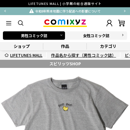
LIFETUNES MALL | 小学館の総合通販サイト
令和8年熊本地震に伴う配送への影響について
男性コミック誌
女性コミック誌
ショップ
作品
カテゴリ
LIFETUNES MALL
作品名から探す（男性コミック誌）
ビ
スピリッツSHOP