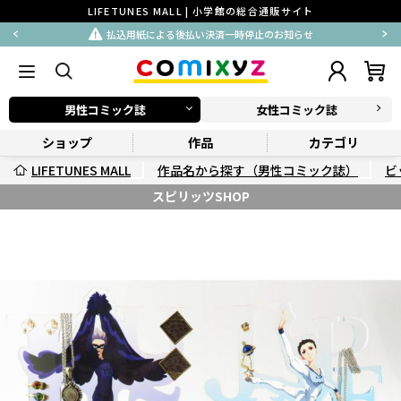
LIFETUNES MALL | 小学館の総合通販サイト
払込用紙による後払い決済一時停止のお知らせ
男性コミック誌
女性コミック誌
ショップ
作品
カテゴリ
LIFETUNES MALL
作品名から探す（男性コミック誌）
ビ
スピリッツSHOP