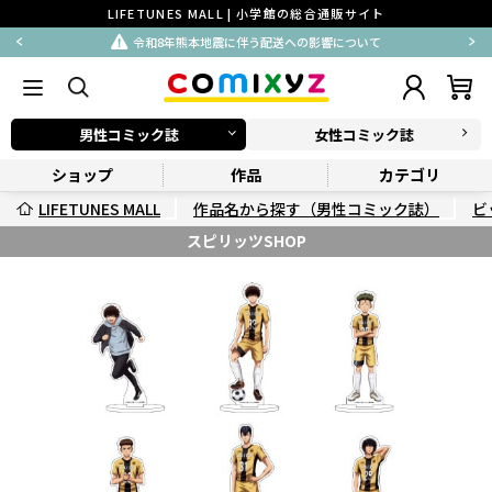
LIFETUNES MALL | 小学館の総合通販サイト
令和8年熊本地震に伴う配送への影響について
男性コミック誌
女性コミック誌
ショップ
作品
カテゴリ
LIFETUNES MALL
作品名から探す（男性コミック誌）
ビ
スピリッツSHOP