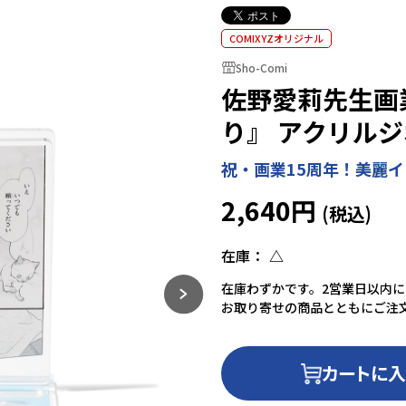
COMIXYZオリジナル
Sho-Comi
佐野愛莉先生画
り』 アクリル
祝・画業15周年！美麗
2,640円
在庫：
△
在庫わずかです。2営業日以内
お取り寄せの商品とともにご注
カートに