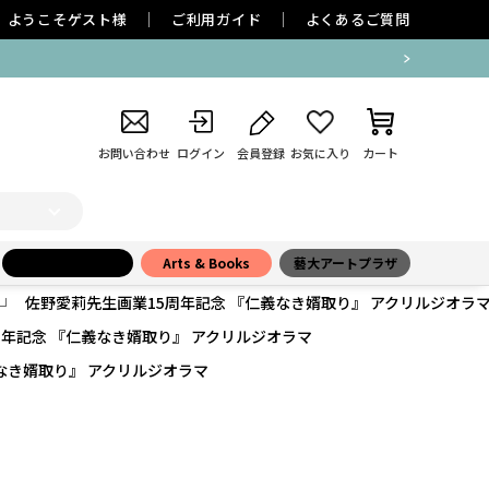
ようこそ
ゲスト
様
ご利用ガイド
よくあるご質問
お問い合わせ
ログイン
会員登録
お気に入り
カート
小学館百貨店
Arts & Books
藝大アートプラザ
佐野愛莉先生画業15周年記念 『仁義なき婿取り』 アクリルジオラ
周年記念 『仁義なき婿取り』 アクリルジオラマ
なき婿取り』 アクリルジオラマ