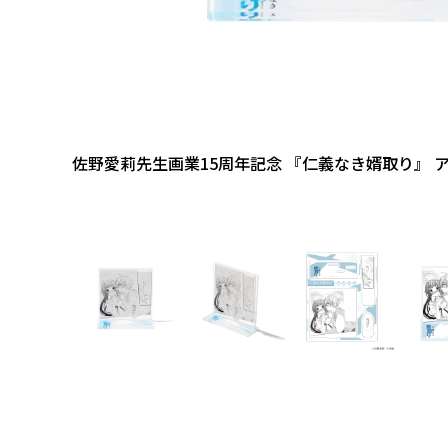
佐野愛莉先生画業15周年記念 『仁義なき婿取り』 