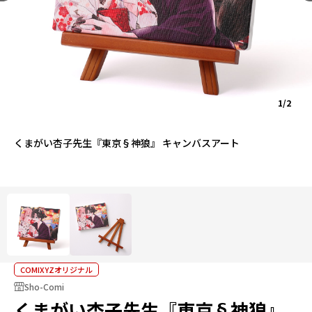
1/2
くまがい杏子先生『東京§神狼』 キャンバスアート
COMIXYZオリジナル
Sho-Comi
くまがい杏子先生『東京§神狼』