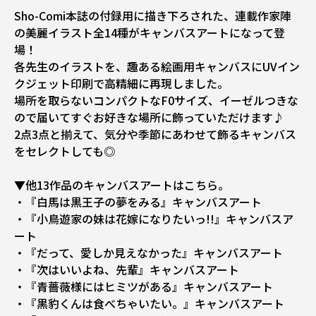
Sho-Comi本誌の付録用に描き下ろされた、連載作家陣
の美麗イラスト全14種がキャンバスアートになって登
場！
各先生のイラストを、趣ある絵画用キャンバスにUVイン
クジェット印刷で高精細に再現しました。
場所を取らないコンパクトなF0サイズ、イーゼルつきな
ので届いてすぐお好きな場所に飾っていただけます♪
2点3点と揃えて、気分や季節にあわせて飾るキャンバス
をセレクトしても◎
▼他13作品のキャンバスアートはこちら。
・『白馬は黒王子の夢をみる』キャンバスアート
・『小鳥遊家の妹は花嫁になりたいっ!!』キャンバスア
ート
・『だって、愛しか見えなかった』キャンバスアート
・『次はいいよね、先輩』キャンバスアート
・『青薔薇様にはヒミツがある』キャンバスアート
・『黒豹くんは食べちゃいたい。』キャンバスアート