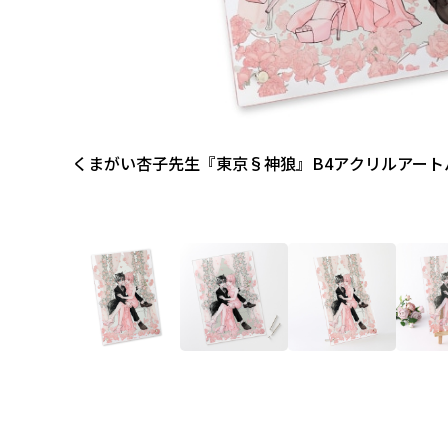
くまがい杏子先生『東京§神狼』B4アクリルアート