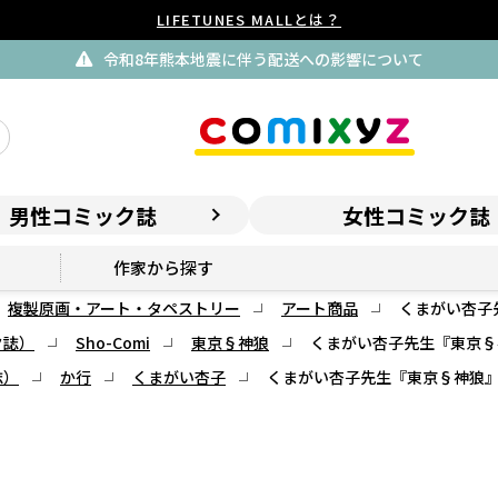
LIFETUNES MALLとは？
令和8年熊本地震に伴う配送への影響について
男性コミック誌
女性コミック誌
作家から探す
複製原画・アート・タペストリー
アート商品
くまがい杏子
ク誌）
Sho-Comi
東京§神狼
くまがい杏子先生『東京§
誌）
か行
くまがい杏子
くまがい杏子先生『東京§神狼』