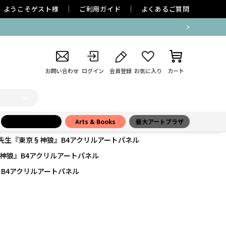
ようこそ
ゲスト
様
ご利用ガイド
よくあるご質問
お問い合わせ
ログイン
会員登録
お気に入り
カート
小学館百貨店
Arts & Books
藝大アートプラザ
先生『東京§神狼』B4アクリルアートパネル
神狼』B4アクリルアートパネル
B4アクリルアートパネル