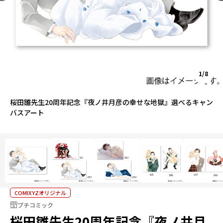
1/8
桜田雛先生20周年記念『夜ノ井月彦の幸せな地獄』選べるキャン
バスアート
COMIXYZオリジナル
プチコミック
桜田雛先生20周年記念『夜ノ井月