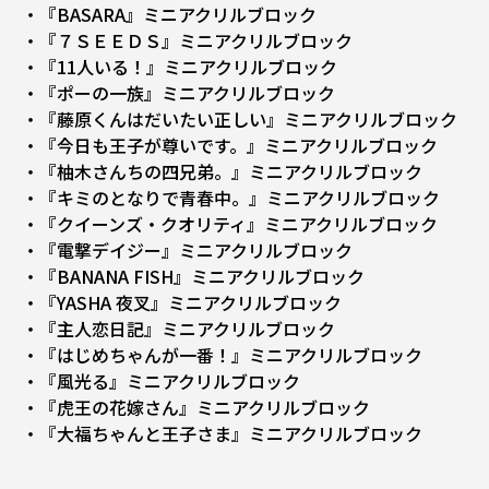
・『BASARA』ミニアクリルブロック
・『７ＳＥＥＤＳ』ミニアクリルブロック
・『11人いる！』ミニアクリルブロック
・『ポーの一族』ミニアクリルブロック
・『藤原くんはだいたい正しい』ミニアクリルブロック
・『今日も王子が尊いです。』ミニアクリルブロック
・『柚木さんちの四兄弟。』ミニアクリルブロック
・『キミのとなりで青春中。』ミニアクリルブロック
・『クイーンズ・クオリティ』ミニアクリルブロック
・『電撃デイジー』ミニアクリルブロック
・『BANANA FISH』ミニアクリルブロック
・『YASHA 夜叉』ミニアクリルブロック
・『主人恋日記』ミニアクリルブロック
・『はじめちゃんが一番！』ミニアクリルブロック
・『風光る』ミニアクリルブロック
・『虎王の花嫁さん』ミニアクリルブロック
・『大福ちゃんと王子さま』ミニアクリルブロック