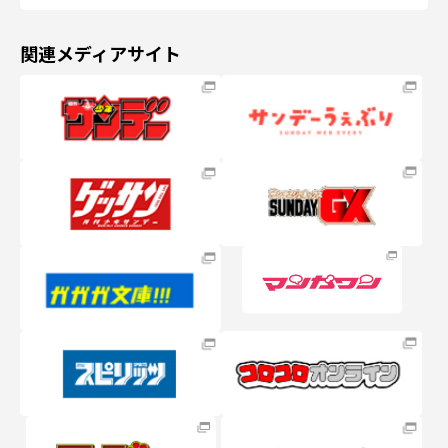
関連メディアサイト