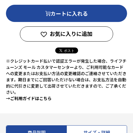
カートに入れる
お気に入りに追加
※クレジットカード払いで認証エラーが発生した場合、ライフチ
ューンズ モール カスタマーセンターより、ご利用可能なカード
への変更またはお支払い方法の変更確認のご連絡させていただき
ます。期日までにご回答いただけない場合は、お支払方法を自動
的に代引きに変更して出荷させていただきますので、ご了承くだ
さい。
→ご利用ガイドはこちら
商品説明
サイズ・詳細