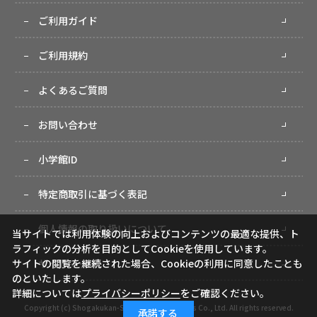
ご利用ガイド
ご利用規約
よくあるご質問
お問い合わせ
小学館ID
特定商取引に基づく表記
個人情報の取り扱いについて
当サイトでは利用体験の向上およびコンテンツの最適な提供、ト
ラフィックの分析を目的としてCookieを使用しています。
サイトの閲覧を継続された場合、Cookieの利用に同意したことも
サイトマップ
のといたします。
詳細については
プライバシーポリシー
をご確認ください。
Copyright (c) Shogakukan-Shueisha Productions Co., Ltd. All rights reserved.
承諾する