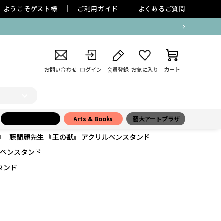
ようこそ
ゲスト
様
ご利用ガイド
よくあるご質問
お問い合わせ
ログイン
会員登録
お気に入り
カート
小学館百貨店
Arts & Books
藝大アートプラザ
藤間麗先生 『王の獣』 アクリルペンスタンド
ルペンスタンド
タンド