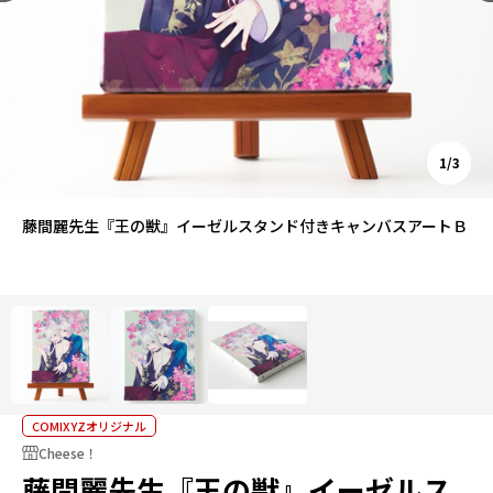
1/3
藤間麗先生『王の獣』イーゼルスタンド付きキャンバスアートＢ
COMIXYZオリジナル
Cheese！
藤間麗先生『王の獣』イーゼルス