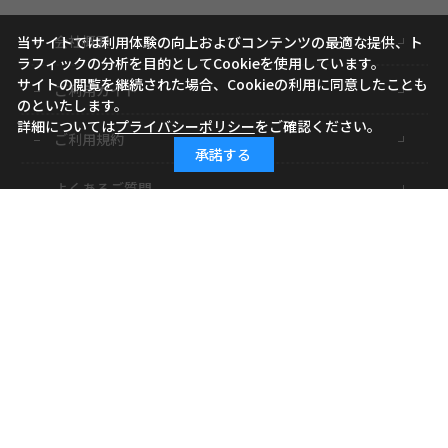
会社概要
当サイトでは利用体験の向上およびコンテンツの最適な提供、ト
ラフィックの分析を目的としてCookieを使用しています。
サイトの閲覧を継続された場合、Cookieの利用に同意したことも
ご利用ガイド
のといたします。
詳細については
プライバシーポリシー
をご確認ください。
ご利用規約
承諾する
よくあるご質問
お問い合わせ
小学館ID
特定商取引に基づく表記
個人情報の取り扱いについて
サイトマップ