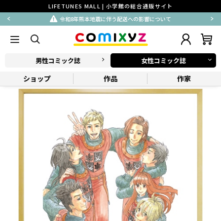
LIFETUNES MALL | 小学館の総合通販サイト
令和8年熊本地震に伴う配送への影響について
男性コミック誌
女性コミック誌
ショップ
作品
作家