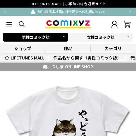
LIFETUNES MALL | 小学館の総合通販サイト
令和8年熊本地震に伴う配送への影響について
男性コミック誌
女性コミック誌
ショップ
作品
カテゴリ
LIFETUNES MALL
作品名から探す（男性コミック誌）
俺
俺、つしま ONLINE SHOP