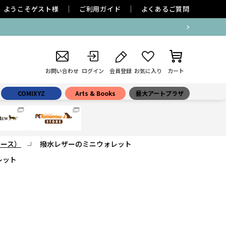
ようこそ
ゲスト
様
ご利用ガイド
よくあるご質問
お問い合わせ
ログイン
会員登録
お気に入り
カート
COMIXYZ
Arts & Books
藝大アートプラザ
ケース）
撥水レザーのミニウォレット
レット