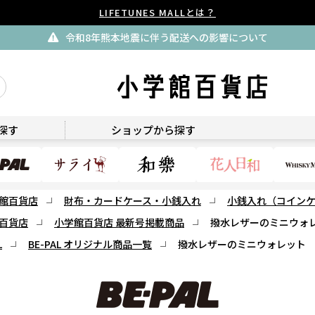
LIFETUNES MALLとは？
令和8年熊本地震に伴う配送への影響について
BE-PAL
探す
ショップから探す
館百貨店
財布・カードケース・小銭入れ
小銭入れ（コイン
百貨店
小学館百貨店 最新号掲載商品
撥水レザーのミニウォ
L
BE-PAL オリジナル商品一覧
撥水レザーのミニウォレット