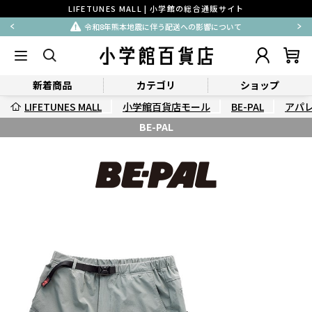
LIFETUNES MALL | 小学館の総合通販サイト
令和8年熊本地震に伴う配送への影響について
新着商品
カテゴリ
ショップ
LIFETUNES MALL
小学館百貨店モール
BE-PAL
アパ
BE-PAL