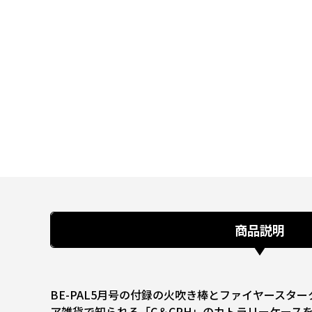
商品説明
BE-PAL5月号の付録の火吹き棒とファイヤース
ア雑貨で知られる「C＆CPH」のカトラリーケース