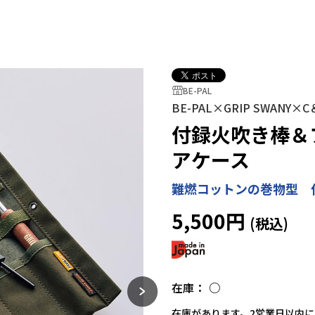
BE-PAL
BE-PAL×GRIP SWANY×C
付録火吹き棒＆
アケース
難燃コットンの巻物型 
5,500円
在庫：
○
在庫があります。2営業日以内