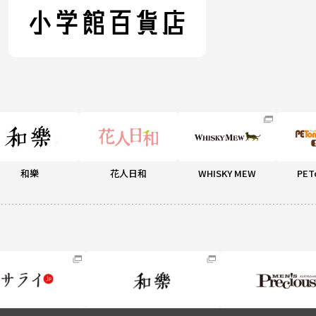
和樂
花人日和
WHISKY MEW
PET