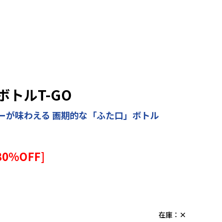
トルT-GO
ーが味わえる 画期的な「ふた口」ボトル
30
%OFF]
在庫：
×