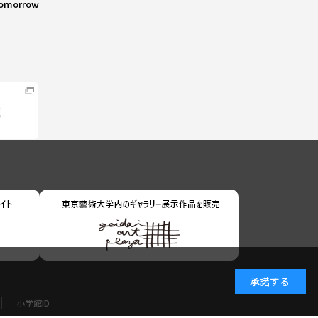
omorrow
承諾する
小学館ID