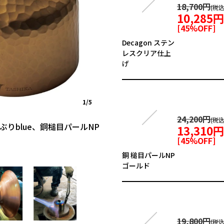
18,700円
10,285
[
45
%OFF]
Decagon ステン
レスクリア仕上
げ
1/5
24,200円
ぶりblue、銅槌目パールNP
13,310
[
45
%OFF]
銅 槌目パールNP
ゴールド
19,800円