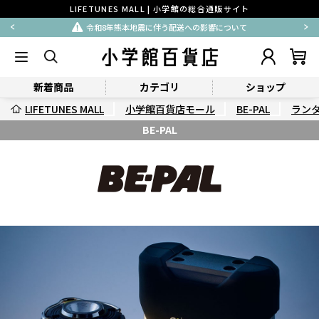
LIFETUNES MALL | 小学館の総合通販サイト
令和8年熊本地震に伴う配送への影響について
新着商品
カテゴリ
ショップ
LIFETUNES MALL
小学館百貨店モール
BE-PAL
ラン
BE-PAL