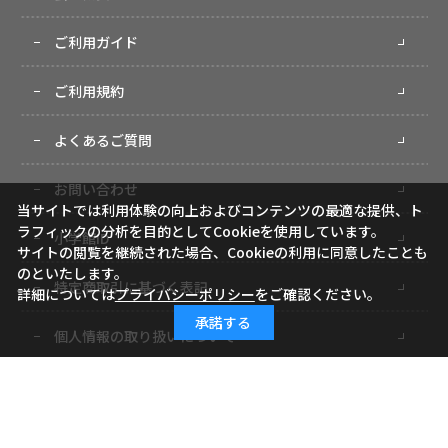
ご利用ガイド
ご利用規約
よくあるご質問
お問い合わせ
当サイトでは利用体験の向上およびコンテンツの最適な提供、ト
ラフィックの分析を目的としてCookieを使用しています。
小学館ID
サイトの閲覧を継続された場合、Cookieの利用に同意したことも
のといたします。
特定商取引に基づく表記
詳細については
プライバシーポリシー
をご確認ください。
承諾する
個人情報の取り扱いについて
サイトマップ
Copyright (c) Shogakukan-Shueisha Productions Co., Ltd. All rights reserved.