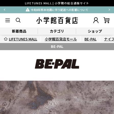
LIFETUNES MALL | 小学館の総合通販サイト
令和8年熊本地震に伴う配送への影響について
新着商品
カテゴリ
ショップ
LIFETUNES MALL
小学館百貨店モール
BE-PAL
ナイ
BE-PAL