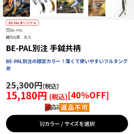
BE-PALオリジナル
BE-PAL
越乃火匠 久八
BE-PAL別注 手鉞共柄
BE-PAL別注の限定カラー！薄くて使いやすいフルタング
斧
25,300円
15,180円
[
40
%OFF]
カラー / サイズを選択