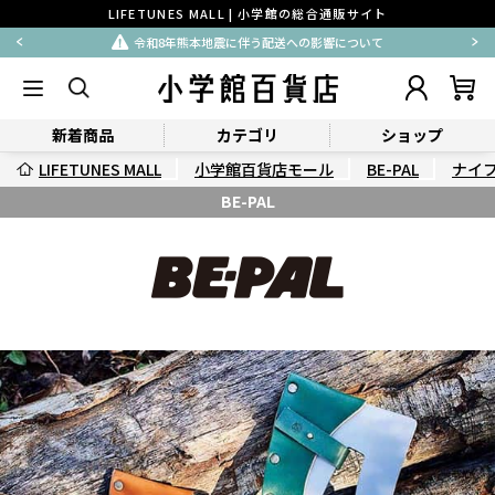
LIFETUNES MALL | 小学館の総合通販サイト
令和8年熊本地震に伴う配送への影響について
新着商品
カテゴリ
ショップ
LIFETUNES MALL
小学館百貨店モール
BE-PAL
ナイ
BE-PAL