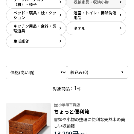
収納家具・収納小物
（机）・椅子
ベッド・寝具・枕・クッ
浴室・トイレ・掃除洗濯
ション
用品
キッチン用品・食器・調
タオル
理道具
生活雑貨
絞込み(
0
)
1
対象商品：
件
小学館百貨店
ちょっと便利箱
書類や小物の整理に便利な天然木の美
しい収納箱
13,200円