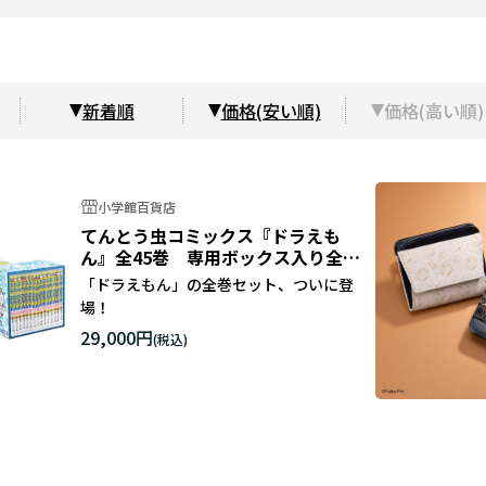
新着順
価格(安い順)
価格(高い順)
小学館百貨店
てんとう虫コミックス『ドラえも
ん』全45巻 専用ボックス入り全巻
セット
「ドラえもん」の全巻セット、ついに登
場！
29,000円