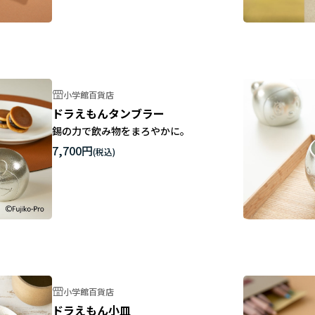
小学館百貨店
ドラえもんタンブラー
錫の力で飲み物をまろやかに。
7,700円
小学館百貨店
ドラえもん小皿