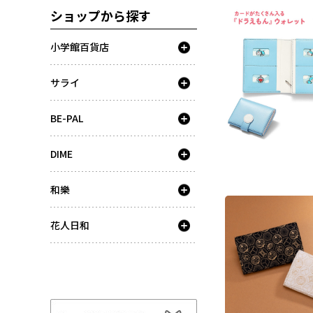
ショップから探す
小学館百貨店
サライ
BE-PAL
DIME
和樂
花人日和