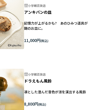
小学館百貨店
アンキパンの皿
記憶力が上がるかも? あのひみつ道具が
錫のお皿に。
11,000円
小学館百貨店
ドラえもん風鈴
凛とした澄んだ音色が涼を演出する風鈴
8,800円