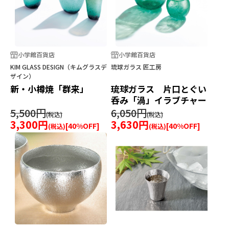
小学館百貨店
小学館百貨店
KIM GLASS DESIGN（キムグラスデ
琉球ガラス 匠工房
ザイン）
新・小樽焼「群来」
琉球ガラス 片口とぐい
呑み「渦」イラブチャー
5,500円
6,050円
3,300円
3,630円
[
40
%OFF]
[
40
%OFF]