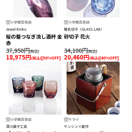
小学館百貨店
小学館百貨店
Jewel Kiriko
椎名切子（GLASS-LAB）
桜の菊つなぎ流し酒杯 金
砂切子 花火
赤
37,950円
34,100円
18,975円
20,460円
[
50
%OFF]
[
40
%OFF]
小学館百貨店
サライ
深川硝子工芸
サンシン×能作