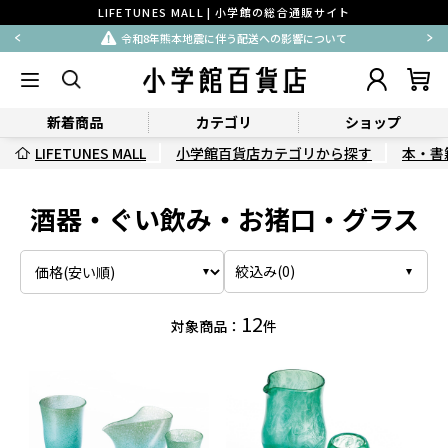
LIFETUNES MALL | 小学館の総合通販サイト
令和8年熊本地震に伴う配送への影響について
新着商品
カテゴリ
ショップ
LIFETUNES MALL
小学館百貨店カテゴリから探す
本・書
酒器・ぐい飲み・お猪口・グラス
絞込み(
0
)
12
対象商品：
件