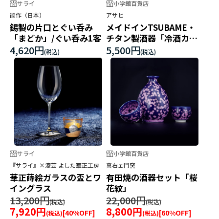
サライ
小学館百貨店
能作（日本）
アサヒ
錫製の片口とぐい呑み
メイドインTSUBAME・
「まどか」/ぐい呑み1客
チタン製酒器「冷酒カッ
プ2個セット」
4,620円
5,500円
サライ
小学館百貨店
『サライ』×漆芸 よした華正工房
真右ェ門窯
華正蒔絵ガラスの盃とワ
有田焼の酒器セット「桜
イングラス
花紋」
13,200円
22,000円
7,920円
8,800円
[
40
%OFF]
[
60
%OFF]