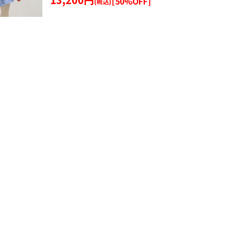
[
50
%OFF]