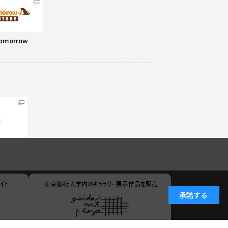
omorrow
承諾する