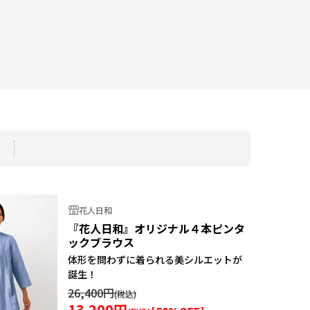
花人日和
『花人日和』オリジナル４本ピンタ
ックブラウス
体形を問わずに着られる美シルエットが
誕生！
26,400円
13,200円