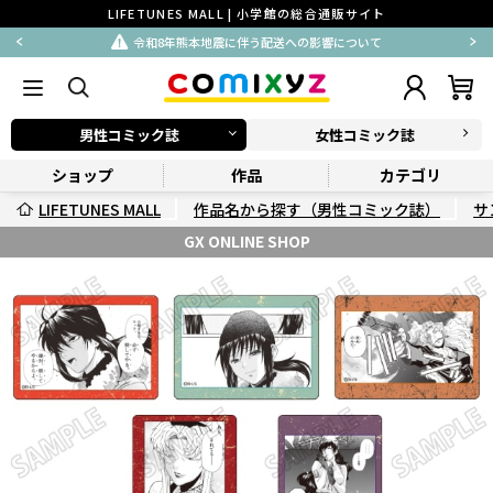
LIFETUNES MALL | 小学館の総合通販サイト
令和8年熊本地震に伴う配送への影響について
男性コミック誌
女性コミック誌
ショップ
作品
カテゴリ
LIFETUNES MALL
作品名から探す（男性コミック誌）
サ
GX ONLINE SHOP