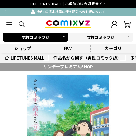
LIFETUNES MALL | 小学館の総合通販サイト
令和8年熊本地震に伴う配送への影響について
男性コミック誌
女性コミック誌
ショップ
作品
カテゴリ
LIFETUNES MALL
作品名から探す（男性コミック誌）
少
サンデープレミアムSHOP