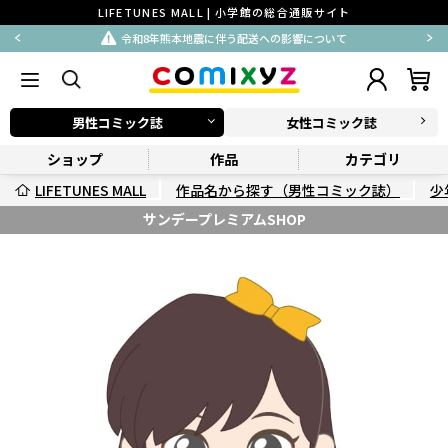
LIFETUNES MALL | 小学館の総合通販サイト
令和8年熊本地震に伴う配送への影響について
男性コミック誌
女性コミック誌
ショップ
作品
カテゴリ
LIFETUNES MALL
作品名から探す（男性コミック誌）
少
サンデープレミアムSHOP