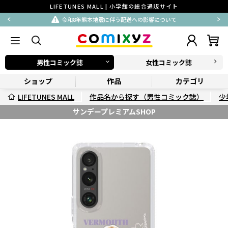
LIFETUNES MALL | 小学館の総合通販サイト
令和8年熊本地震に伴う配送への影響について
男性コミック誌
女性コミック誌
ショップ
作品
カテゴリ
LIFETUNES MALL
作品名から探す（男性コミック誌）
少
サンデープレミアムSHOP