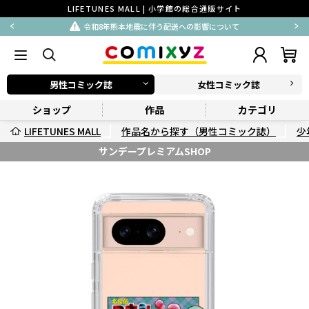
LIFETUNES MALL | 小学館の総合通販サイト
令和8年熊本地震に伴う配送への影響について
男性コミック誌
女性コミック誌
ショップ
作品
カテゴリ
LIFETUNES MALL
作品名から探す（男性コミック誌）
少
サンデープレミアムSHOP