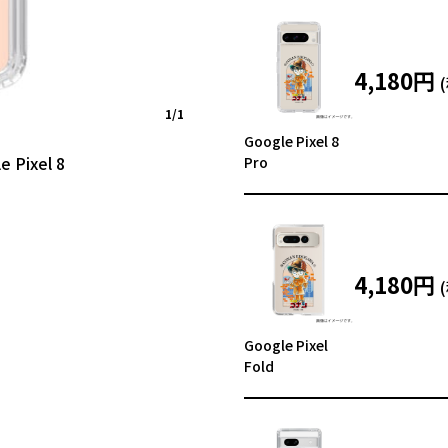
4,180円
1/1
Google Pixel 8
ixel 8
Pro
4,180円
Google Pixel
Fold