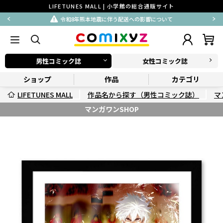
LIFETUNES MALL | 小学館の総合通販サイト
令和8年熊本地震に伴う配送への影響について
男性コミック誌
女性コミック誌
ショップ
作品
カテゴリ
LIFETUNES MALL
作品名から探す（男性コミック誌）
マ
マンガワンSHOP