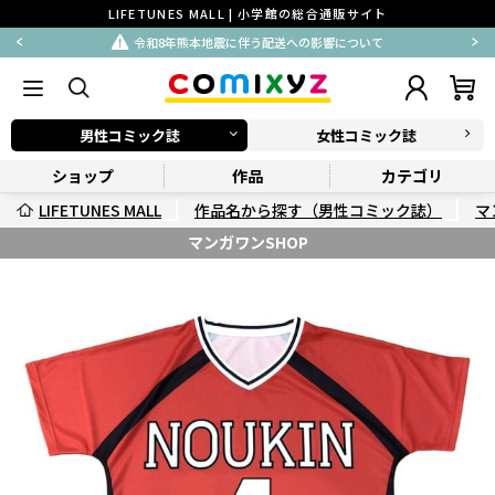
LIFETUNES MALL | 小学館の総合通販サイト
令和8年熊本地震に伴う配送への影響について
男性コミック誌
女性コミック誌
ショップ
作品
カテゴリ
LIFETUNES MALL
作品名から探す（男性コミック誌）
マ
マンガワンSHOP