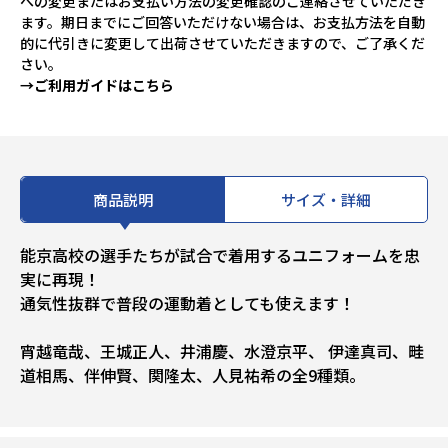
への変更またはお支払い方法の変更確認のご連絡させていただき
ます。期日までにご回答いただけない場合は、お支払方法を自動
的に代引きに変更して出荷させていただきますので、ご了承くだ
さい。
→ご利用ガイドはこちら
商品説明
サイズ・詳細
能京高校の選手たちが試合で着用するユニフォームを忠
実に再現！
通気性抜群で普段の運動着としても使えます！
宵越竜哉、王城正人、井浦慶、水澄京平、 伊達真司、畦
道相馬、伴伸賢、関隆太、人見祐希の全9種類。