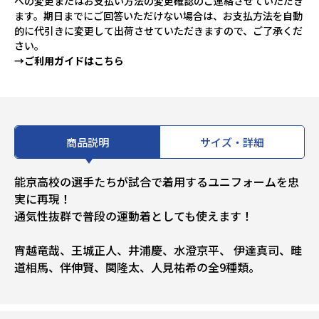
への変更またはお支払い方法の変更確認のご連絡させていただき
ます。期日までにご回答いただけない場合は、お支払方法を自動
的に代引きに変更して出荷させていただきますので、ご了承くだ
さい。
→ご利用ガイドはこちら
商品説明
サイズ・詳細
能京高校の選手たちが試合で着用するユニフォームを忠
実に再現！
通気性抜群で普段の運動着としても使えます！
宵越竜哉、王城正人、井浦慶、水澄京平、 伊達真司、畦
道相馬、伴伸賢、関隆太、人見祐希の全9種類。