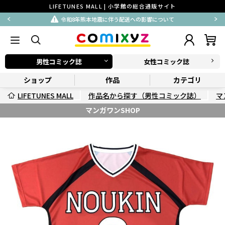
LIFETUNES MALL | 小学館の総合通販サイト
令和8年熊本地震に伴う配送への影響について
男性コミック誌
女性コミック誌
ショップ
作品
カテゴリ
LIFETUNES MALL
作品名から探す（男性コミック誌）
マ
マンガワンSHOP