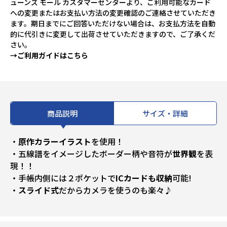
ューンズ モール カスタマーセンターより、ご利用可能なカード
への変更またはお支払い方法の変更確認のご連絡させていただき
ます。期日までにご回答いただけない場合は、お支払方法を自動
的に代引きに変更して出荷させていただきますので、ご了承くだ
さい。
→ご利用ガイドはこちら
商品説明
サイズ・詳細
・
原作カラーイラスト
を使用！
・五線譜をイメージしたボーダー柄や音符が
世界観
を表
現！！
・手帳内側には２ポケットで
ICカードも収納
可能!
・
スライド式
だからカメラを使うのも楽々♪