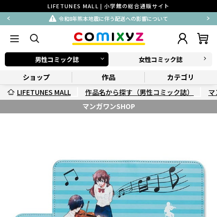
LIFETUNES MALL | 小学館の総合通販サイト
令和8年熊本地震に伴う配送への影響について
男性コミック誌
女性コミック誌
ショップ
作品
カテゴリ
LIFETUNES MALL
作品名から探す（男性コミック誌）
マ
マンガワンSHOP