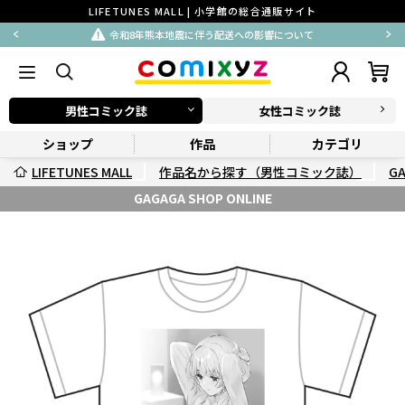
LIFETUNES MALL | 小学館の総合通販サイト
令和8年熊本地震に伴う配送への影響について
男性コミック誌
女性コミック誌
ショップ
作品
カテゴリ
LIFETUNES MALL
作品名から探す（男性コミック誌）
G
GAGAGA SHOP ONLINE