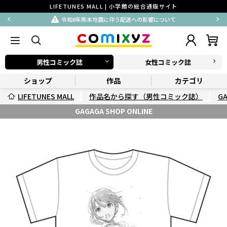
LIFETUNES MALL | 小学館の総合通販サイト
令和8年熊本地震に伴う配送への影響について
男性コミック誌
女性コミック誌
ショップ
作品
カテゴリ
LIFETUNES MALL
作品名から探す（男性コミック誌）
G
GAGAGA SHOP ONLINE