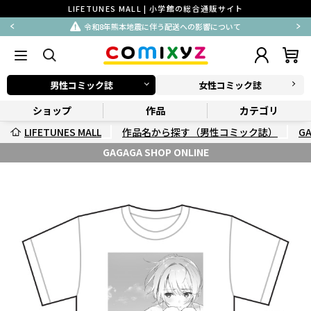
LIFETUNES MALL | 小学館の総合通販サイト
令和8年熊本地震に伴う配送への影響について
男性コミック誌
女性コミック誌
ショップ
作品
カテゴリ
LIFETUNES MALL
作品名から探す（男性コミック誌）
G
GAGAGA SHOP ONLINE