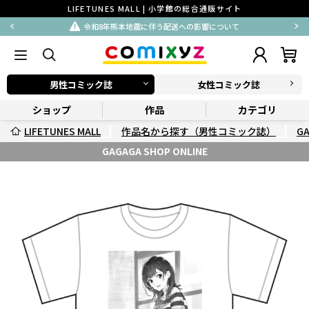
LIFETUNES MALL | 小学館の総合通販サイト
令和8年熊本地震に伴う配送への影響について
男性コミック誌
女性コミック誌
ショップ
作品
カテゴリ
LIFETUNES MALL
作品名から探す（男性コミック誌）
G
GAGAGA SHOP ONLINE