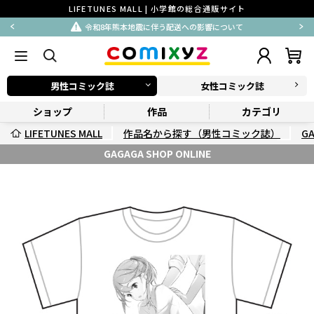
LIFETUNES MALL | 小学館の総合通販サイト
令和8年熊本地震に伴う配送への影響について
男性コミック誌
女性コミック誌
ショップ
作品
カテゴリ
LIFETUNES MALL
作品名から探す（男性コミック誌）
G
GAGAGA SHOP ONLINE