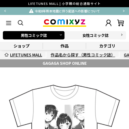
LIFETUNES MALL | 小学館の総合通販サイト
令和8年熊本地震に伴う配送への影響について
男性コミック誌
女性コミック誌
ショップ
作品
カテゴリ
LIFETUNES MALL
作品名から探す（男性コミック誌）
G
GAGAGA SHOP ONLINE