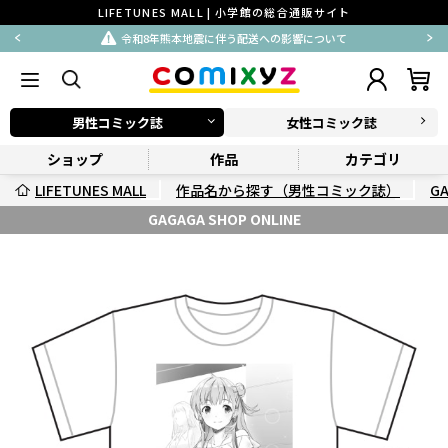
LIFETUNES MALL | 小学館の総合通販サイト
令和8年熊本地震に伴う配送への影響について
男性コミック誌
女性コミック誌
ショップ
作品
カテゴリ
LIFETUNES MALL
作品名から探す（男性コミック誌）
G
GAGAGA SHOP ONLINE