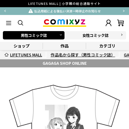
LIFETUNES MALL | 小学館の総合通販サイト
払込用紙による後払い決済一時停止のお知らせ
男性コミック誌
女性コミック誌
ショップ
作品
カテゴリ
LIFETUNES MALL
作品名から探す（男性コミック誌）
G
GAGAGA SHOP ONLINE