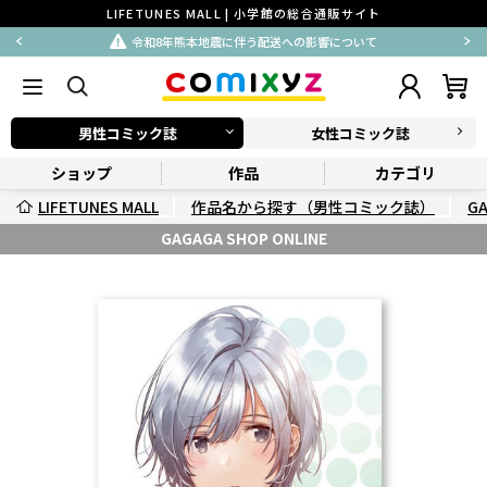
LIFETUNES MALL | 小学館の総合通販サイト
令和8年熊本地震に伴う配送への影響について
男性コミック誌
女性コミック誌
ショップ
作品
カテゴリ
LIFETUNES MALL
作品名から探す（男性コミック誌）
G
GAGAGA SHOP ONLINE