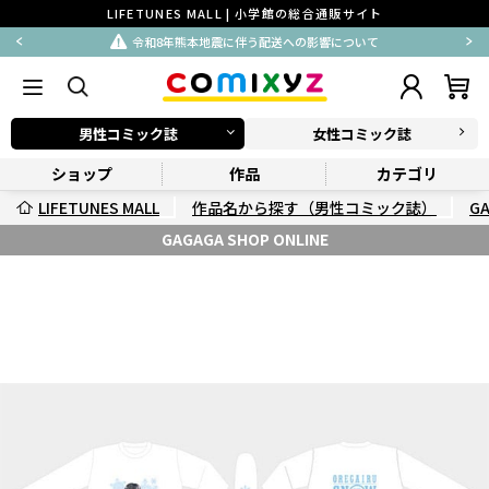
LIFETUNES MALL | 小学館の総合通販サイト
令和8年熊本地震に伴う配送への影響について
男性コミック誌
女性コミック誌
ショップ
作品
カテゴリ
LIFETUNES MALL
作品名から探す（男性コミック誌）
G
GAGAGA SHOP ONLINE