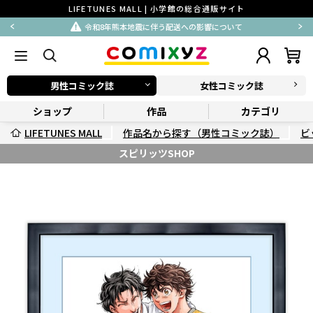
LIFETUNES MALL | 小学館の総合通販サイト
令和8年熊本地震に伴う配送への影響について
男性コミック誌
女性コミック誌
ショップ
作品
カテゴリ
LIFETUNES MALL
作品名から探す（男性コミック誌）
ビ
スピリッツSHOP